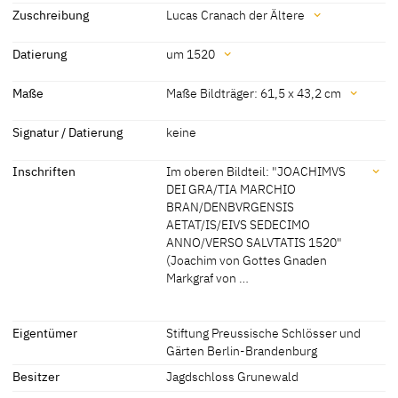
Zuschreibung
Lucas Cranach der Ältere
Zuschreibung
Datierung
um 1520
Lucas Cranach der Ältere
[Stiftung Preußische Schlösser und
Datierung
Maße
Maße Bildträger: 61,5 x 43,2 cm
Gärten, Berlin - Brandenburg, revised
2011]
um 1520
[Stiftung Preußische Schlösser und
Maße
Signatur / Datierung
keine
Gärten, Berlin - Brandenburg, revised
Maße Bildträger: 61,5 x 43,2 cm
2011]
Inschriften
Im oberen Bildteil: "JOACHIMVS
[Stiftung Preußische Schlösser und Gärten, Berlin - Brandenburg,
DEI GRA/TIA MARCHIO
revised 2011]
BRAN/DENBVRGENSIS
AETAT/IS/EIVS SEDECIMO
ANNO/VERSO SALVTATIS 1520"
(Joachim von Gottes Gnaden
Markgraf von …
Inschriften
Eigentümer
Stiftung Preussische Schlösser und
Gärten Berlin-Brandenburg
Inschriften:
Besitzer
Jagdschloss Grunewald
Im oberen Bildteil: "JOACHIMVS DEI GRA/TIA MARCHIO