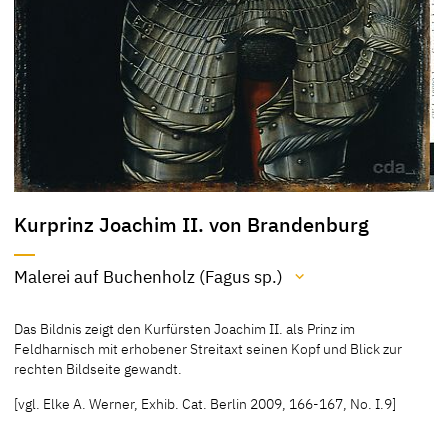
Kurprinz Joachim II. von Brandenburg
Malerei auf Buchenholz (Fagus sp.)
Material / Technik
Das Bildnis zeigt den Kurfürsten Joachim II. als Prinz im
Malerei auf Buchenholz (Fagus sp.)
Feldharnisch mit erhobener Streitaxt seinen Kopf und Blick zur
rechten Bildseite gewandt.
[Stiftung Preußische Schlösser und Gärten, Berlin - Brandenburg,
revised 2011]
[vgl. Elke A. Werner, Exhib. Cat. Berlin 2009, 166-167, No. I.9]