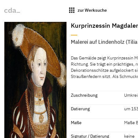
apps
zur Werksuche
Kurprinzessin Magdale
Malerei auf Lindenholz (Tilia
Material / Technik
Das Gemälde zeigt Kurprinzessin Mag
Malerei auf Lindenholz (Tilia sp.)
Richtung. Sie trägt ein prächtiges
Dekorationsschlitze aufgelockert si
[Exhib. Cat. Berlin 2009, 175, I.25]
Straußenfedern sitzt. Als Schmuc
Das Gemälde zeigt Kurprinzessin Mag
Richtung. Sie trägt ein prächtiges
Dekorationsschlitze aufgelockert si
Zuschreibung
Umkrei
Straußenfedern sitzt. Als Schmuck
Zuschreibung
Datierung
um 153
Der Hintergrund ist dunkelgrün.
Umkreis Lucas Cranach der
(Schul
Datierung
Maße
Maße Bi
Ältere
[Exhib.
um 1530 - 1540
[Exhib.
Maße
Signatur / Datierung
keine