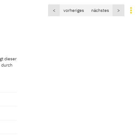
<
vorheriges
nächstes
>
gt dieser
e durch
gt dieser
e durch