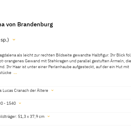
na von Brandenburg
 sp.)
dalena als leicht zur rechten Bildseite gewandte Halbfigur. Ihr Blick fol
, rot-orangenes Gewand mit Stehkragen und parallel gestuften Ärmeln, di
nd. Ihr Haar ist unter einer Perlenhaube aufgesteckt, auf der ein Hut mit
kstücke
…
dalena als leicht zur rechten Bildseite gewandte Halbfigur. Ihr Blick fol
, rot-orangenes Gewand mit Stehkragen und parallel gestuften Ärmeln, di
nd. Ihr Haar ist unter einer Perlenhaube aufgesteckt, auf der ein Hut mit
s Lucas Cranach der Ältere
stücke hat sie mehrere Gliederketten und Ringe angelegt.
0 - 1540
e)
ldträger: 51,3 x 37,9 cm
 Cat. Berlin 2009, 175, I.25]
 Cat. Berlin 2009, 175, I.25]