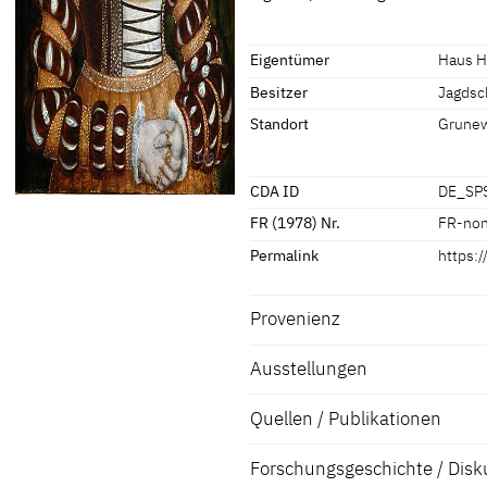
Maße Bildträger: 51,3 x 37,9 cm
[Exhib. Cat. Berlin 2009, 175, I.25]
Eigentümer
Haus H
Besitzer
Jagdsc
Standort
Grune
CDA ID
DE_SP
FR (1978) Nr.
FR-no
Permalink
https:
Provenienz
Ausstellungen
[Exhib. Cat. Berlin 2009, 175, I.25]
Quellen / Publikationen
Forschungsgeschichte / Disk
Exhib. Cat. Berlin 2009 A