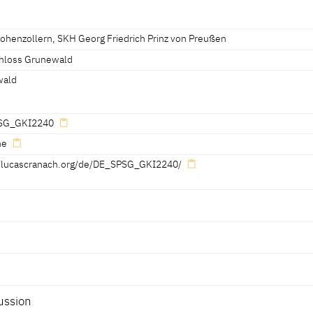
ohenzollern, SKH Georg Friedrich Prinz von Preußen
hloss Grunewald
wald
SG_GKI2240
ne
//lucascranach.org/de/DE_SPSG_GKI2240/
Erwähnt auf Seite
Katalognummer
Tafel
ussion
175
I.25
Fig. I.25