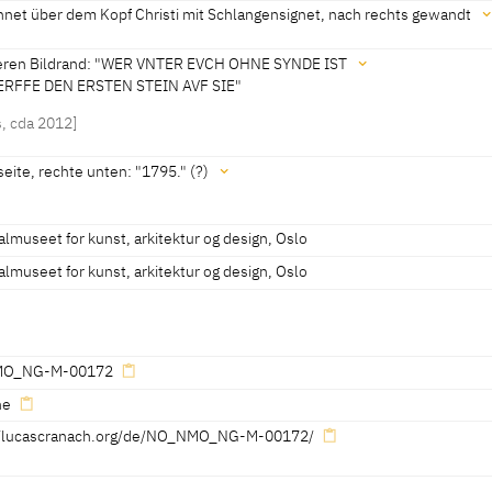
hnet über dem Kopf Christi mit Schlangensignet, nach rechts gewandt
, nicht original]
2-1,3 cm
ren Bildrand: "WER VNTER EVCH OHNE SYNDE IST
RFFE DEN ERSTEN STEIN AVF SIE"
mit Schlangensignet, nach rechts gewandt
teilung, 29.01.1999]
, cda 2012]
eite, rechte unten: "1795." (?)
lmuseet for kunst, arkitektur og design, Oslo
lmuseet for kunst, arkitektur og design, Oslo
Siegel:
ST
(?)
VF SIE"
O_NG-M-00172
ne
//lucascranach.org/de/NO_NMO_NG-M-00172/