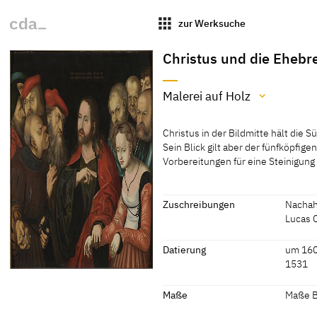
apps
zur Werksuche
Christus und die Ehebr
Malerei auf Holz
Material / Technik
Christus in der Bildmitte hält die
Malerei auf Holz
Sein Blick gilt aber der fünfköpfig
Vorbereitungen für eine Steinigung
[Exhib. Cat. Oslo 1998, 303-304]
Christus in der Bildmitte hält die
Sein Blick gilt aber der fünfköpfig
Vorbereitungen für eine Steinigung
Zuschreibungen
Nachah
wutverzerrten Zügen des vorderst
Lucas 
Bildrand vier der Apostel gezeigt. 
Zuschreibungen
Hintergrund abspielt, nahe an den 
Datierung
um 160
1531
[Görres, cda 2012]
Nachahmer von Lucas
[Heyde
Cranach der Ältere
Datierung
Maße
Maße Bi
Lucas Cranach der Ältere
[Exhib.
um 1600 oder später
[Heyde