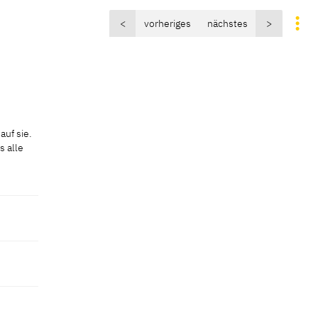
<
vorheriges
nächstes
>
auf sie.
s alle
auf sie.
s alle
rechten