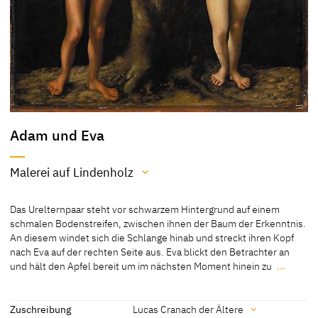
Adam und Eva
Malerei auf Lindenholz
Material / Technik
Das Urelternpaar steht vor schwarzem Hintergrund auf einem
Malerei auf Lindenholz
schmalen Bodenstreifen, zwischen ihnen der Baum der Erkenntnis.
An diesem windet sich die Schlange hinab und streckt ihren Kopf
[Cat. Warsaw 2000, 46]
nach Eva auf der rechten Seite aus. Eva blickt den Betrachter an
[Exhib. Cat. Berlin 1937, no. 19]
und hält den Apfel bereit um im nächsten Moment hinein zu
…
Das Urelternpaar steht vor schwarzem Hintergrund auf einem
schmalen Bodenstreifen, zwischen ihnen der Baum der Erkenntnis.
An diesem windet sich die Schlange hinab und streckt ihren Kopf
Zuschreibung
Lucas Cranach der Ältere