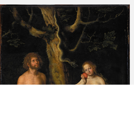
verdeutlicht durch ihren Blick an den Betrachter, der den Ausdruck
von Schamlosigkeit mit ihren kindlichen Zügen kontrastiert. Der
Vergleich mit der Infrarotreflektographie beweist, dass sich
Cranach in der finalen Ausführung entschied, den Moment vor dem
Sündenfall statt jenem danach zu zeigen. Die Infrarotaufnahme
zeigt den Apfel angebissen, die Augen niedergeschlagen, die Trauer
eindrücklich. Das Kapitel behandelt weiterhin das Nebeneinander
klassisch-italienischer Elemente bei der Darstellung der Körper
und den möglichen niederländischen Einfluss bei der Schilderung
emotionaler Zustände. Cranach hat möglicherweise van Eyck’s
"Altar des mystischen Lamms" in Ghent gesehen, der rührend
unklassische nackte Adam und Eva zeigt, die aber eine große
emotionale Wirkung entfalten. Den Baum der Weisheit als eine
Eiche statt eines Apfelbaums italienischen Vorbilds zu zeigen,
knüpft ebenfalls an eine in den Niederlanden beliebte Tradition an,
derzufolge das Kreuz Christi (des neuen Adams) aus Eichenholz
bestand. Der Gegensatz von nackter Schönheit klassischer Prägung
und wilder malerischer Natur mit nordalpinen Charakter fügt
besondere künstlerische und gedankengeschichtliche Qualitäten
hinzu. Die Natur ist hier nicht nur der realistisch geschilderte
"Deutsche Wald", der in vielen späteren Versionen von Cranachs
"Adam und Eva" den Hintergrund bildet, besonders bei jenen nach