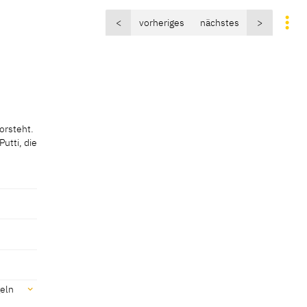
<
vorheriges
nächstes
>
orsteht.
utti, die
orsteht.
utti, die
 schöne
 findet
ite
geln