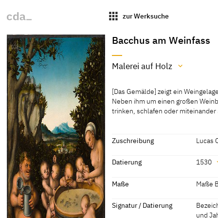
apps
zur Werksuche
Bacchus am Weinfass
Malerei auf Holz
Material / Technik
[Das Gemälde] zeigt ein Weingelage
Malerei auf Holz
Neben ihm um einen großen Weinbott
trinken, schlafen oder miteinander 
[Auct. Cat. New York, 2010, Lot. 6]
[Das Gemälde] zeigt ein Weingelage
Neben ihm um einen großen Weinbott
trinken, schlafen oder miteinander 
Zuschreibung
Lucas 
schlafende Frau aus, die möglicherw
Zuschreibung
sich ein Krug unter ihrem rechten A
Datierung
1530
Berglandschaft.
Lucas Cranach der Ältere
[Auct. 
Datierung
Maße
Maße Bi
[Bernard Aikema, Exhib. Cat. Rome
1530
[datiert
Maße
Signatur / Datierung
Bezeic
und Ja
Maße Bildträger: 59 x 39,4 cm (23,2