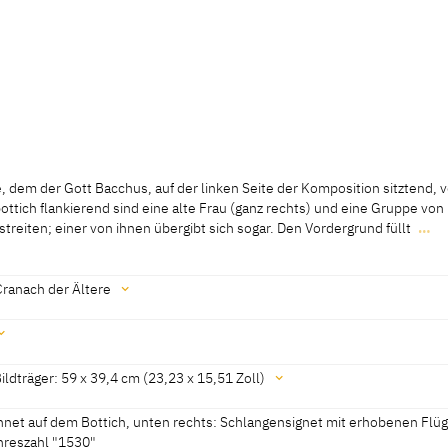
, dem der Gott Bacchus, auf der linken Seite der Komposition sitztend, v
ich flankierend sind eine alte Frau (ganz rechts) und eine Gruppe von P
streiten; einer von ihnen übergibt sich sogar. Den Vordergrund füllt
…
, dem der Gott Bacchus, auf der linken Seite der Komposition sitztend, v
ich flankierend sind eine alte Frau (ganz rechts) und eine Gruppe von P
streiten; einer von ihnen übergibt sich sogar. Den Vordergrund füllt eine
Cranach der Ältere
eise ebenfalls durch ihren Rausch in den Schlaf gefallen ist. Tatsächlich
rm. Das gesamte Personal ist völlig nackt. Der Hintergrund zeigt eine we
Cat. New York 2010 B, Lot. 6]
ldträger: 59 x 39,4 cm (23,23 x 15,51 Zoll)
 2010, No. 11]
]
hnet auf dem Bottich, unten rechts: Schlangensignet mit erhobenen Flü
hreszahl "1530"
3 x 15,51 Zoll)