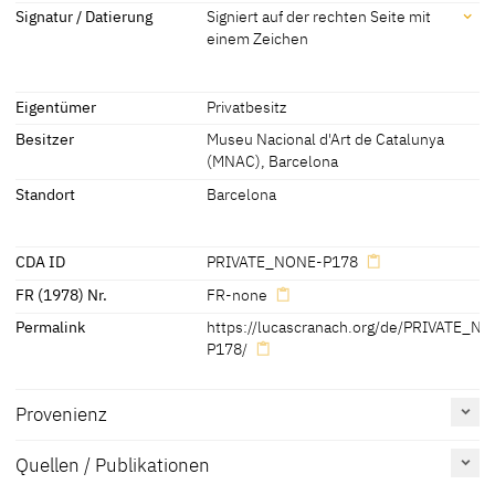
Maße
Nachahmer von Lucas
[Museu Nacional d'Art de Catalunya
Signatur / Datierung
Signiert auf der rechten Seite mit
Cranach dem Älteren
(MNAC), revised 2017]
einem Zeichen
Maße Bildträger: 66 x 54 x 1,2 cm
[Museu Nacional d'Art de Catalunya (MNAC), revised 2017]
Signatur / Datierung
Eigentümer
Privatbesitz
Signiert auf der rechten Seite mit einem Zeichen
Besitzer
Museu Nacional d'Art de Catalunya
(MNAC), Barcelona
Standort
Barcelona
CDA ID
PRIVATE_NONE-P178
FR (1978) Nr.
FR-none
Permalink
https://lucascranach.org/de/PRIVATE_N
P178/
Provenienz
Quellen / Publikationen