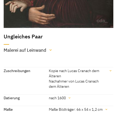
Ungleiches Paar
Malerei auf Leinwand
Material / Technik
Malerei auf Leinwand
Zuschreibungen
Kopie nach Lucas Cranach dem
Älteren
[cda 2017]
Nachahmer von Lucas Cranach
dem Älteren
Zuschreibungen
Datierung
nach 1600
Kopie nach Lucas Cranach
[cda 2017]
Datierung
Maße
Maße Bildträger: 66 x 54 x 1,2 cm
dem Älteren
nach 1600
[cda 2017]