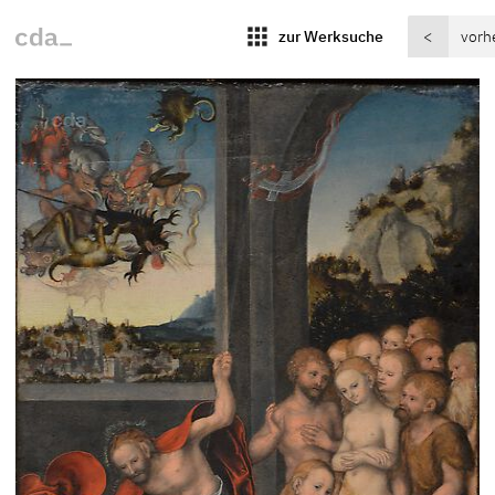
apps
zur Werksuche
<
vorh