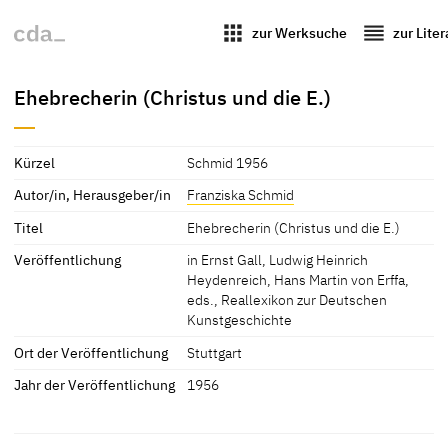
apps
reorder
zur Werksuche
zur Lite
Ehebrecherin (Christus und die E.)
Kürzel
Schmid 1956
Autor/in, Herausgeber/in
Franziska Schmid
Titel
Ehebrecherin (Christus und die E.)
Veröffentlichung
in Ernst Gall, Ludwig Heinrich
Heydenreich, Hans Martin von Erffa,
eds., Reallexikon zur Deutschen
Kunstgeschichte
Ort der Veröffentlichung
Stuttgart
Jahr der Veröffentlichung
1956