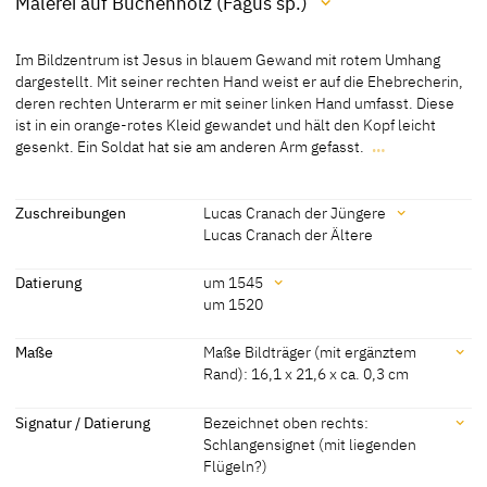
Malerei auf Buchenholz (Fagus sp.)
Material / Technik
Im Bildzentrum ist Jesus in blauem Gewand mit rotem Umhang
Malerei auf Buchenholz (Fagus sp.)
dargestellt. Mit seiner rechten Hand weist er auf die Ehebrecherin,
deren rechten Unterarm er mit seiner linken Hand umfasst. Diese
[Klein, Bericht 2013]
ist in ein orange-rotes Kleid gewandet und hält den Kopf leicht
[The Metropolitan Museum of Art, revised 2011]
gesenkt. Ein Soldat hat sie am anderen Arm gefasst.
…
Im Bildzentrum ist Jesus in blauem Gewand mit rotem Umhang
dargestellt. Mit seiner rechten Hand weist er auf die Ehebrecherin,
deren rechten Unterarm er mit seiner linken Hand umfasst. Diese
Zuschreibungen
Lucas Cranach der Jüngere
ist in ein orange-rotes Kleid gewandet und hält den Kopf leicht
Lucas Cranach der Ältere
gesenkt. Ein Soldat hat sie am anderen Arm gefasst. Ein weiterer
Zuschreibungen
Soldat steht links im Vordergrund mehrere Steine in den Händen
Datierung
um 1545
haltend. Hinter den Soldaten stehen weitere Männer, welche
um 1520
Lucas Cranach der Jüngere
[The Metropolitan Museum of Art,
Jesus zugewandt sind.
revised 2011]
Datierung
Maße
Maße Bildträger (mit ergänztem
[Hoppe-Harnoncourt 2015, 163]
Rand): 16,1 x 21,6 x ca. 0,3 cm
um 1545
[The Metropolitan Museum of Art,
Lucas Cranach der Ältere
[Kuhn, Exhib. Cat. Cambridge,
revised 2011]
Maße
Mass.1936, 36, No. 82, 91, No. 417,
Signatur / Datierung
Bezeichnet oben rechts:
[Hoppe-Harnoncourt 2015, 163]
Plate XVIII]
Schlangensignet (mit liegenden
Maße Bildträger (mit ergänztem Rand): 16,1 x 21,6 x ca. 0,3 cm
Flügeln?)
um 1520
[Kuhn1936, 36, no. 82]
Maße Bildfläche: 14,3 x 20,1 cm