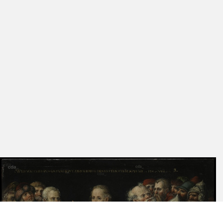
Das Gemälde setzt die als Kniestücke gegebenen Figuren vor einen
schwarzen Hintergrund. Die Männer in Rüstung sind eine
Ausweitung der biblischen Erzählung, die dazu dient, die
gewaltsamen Absichten der Ankläger mit Christi Botschaft der
Vergebung zu kontrastieren und der Szene mehr Abwechslung zu
verleihen. Es finden sich zwei Figuren mit den typischen
Gesichtstypen des Apostels Petrus (glatzköpfig, mit kurzem,
grauen Bart) und Paulus (mit langem, braunen Bart), die nicht zu
der Erzählung gehören. Diese beiden Jünger treten auch auf dem
Gegenstück auf und tragen dazu bei, die beiden Kompositionen zu
vereinheitlichen.
Die Erzählung von Christus, der die Kinder segnet, stammen aus
den Evangelien des Matthäus (19,13-15), des Markus (10,13-16)
und des Lukas (18,15-17). Als Kinder zur Segnung zu Christus
gebracht wurden, äußern seine Jünger Bedenken. Ihren
Einwänden entgegnet Christus: Lasset die Kinder zu mir kommen
und wehret ihnen nicht, denn ihnen gehört das Himmelreich" (Mk
10,14, vergleichbar bei Mt 19,14 und Lk18,16).
Das Gemälde bedient sich des gleichen Kompositionsschemas wie
das Gegenstück. Das Motiv der Christusfigur, die ein Kind hinauf