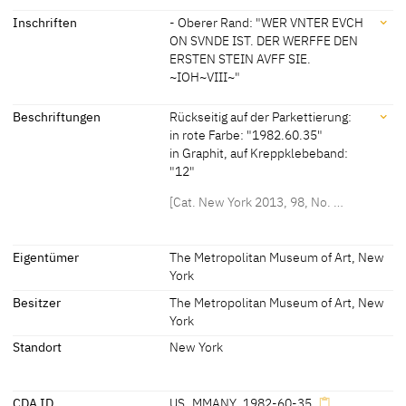
[The Metropolitan Museum of Art, revised 2011]
Signatur / Datierung
1545
[Bauman, Exhib. Cat. New York 1984,
Inschriften
- Oberer Rand: "WER VNTER EVCH
101-4, No. 36]
ON SVNDE IST. DER WERFFE DEN
Bezeichnet oben rechts: Schlangensignet (mit liegenden Flügeln?)
ERSTEN STEIN AVFF SIE.
~IOH~VIII~"
Inschriften
Beschriftungen
Rückseitig auf der Parkettierung:
in rote Farbe: "1982.60.35"
in Graphit, auf Kreppklebeband:
Inschriften:
"12"
- Oberer Rand:
[Cat. New York 2013, 98, No. …
"WER VNTER EVCH ON SVNDE IST. DER WERFFE DEN ERSTEN
STEIN AVFF SIE. ~IOH~VIII~"
Beschriftungen
Eigentümer
The Metropolitan Museum of Art, New
York
spätere Beschriftungen, Stempel, Siegel:
Besitzer
The Metropolitan Museum of Art, New
Rückseitig auf der Parkettierung:
York
in rote Farbe: "1982.60.35"
Standort
New York
in Graphit, auf Kreppklebeband: "12"
[Cat. New York 2013, 98, No. 22A]
CDA ID
US_MMANY_1982-60-35