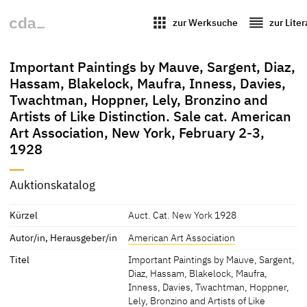
apps
reorder
zur Werksuche
zur Lite
Important Paintings by Mauve, Sargent, Diaz,
Hassam, Blakelock, Maufra, Inness, Davies,
Twachtman, Hoppner, Lely, Bronzino and
Artists of Like Distinction. Sale cat. American
Art Association, New York, February 2-3,
1928
Auktionskatalog
Kürzel
Auct. Cat. New York 1928
Autor/in, Herausgeber/in
American Art Association
Titel
Important Paintings by Mauve, Sargent,
Diaz, Hassam, Blakelock, Maufra,
Inness, Davies, Twachtman, Hoppner,
Lely, Bronzino and Artists of Like