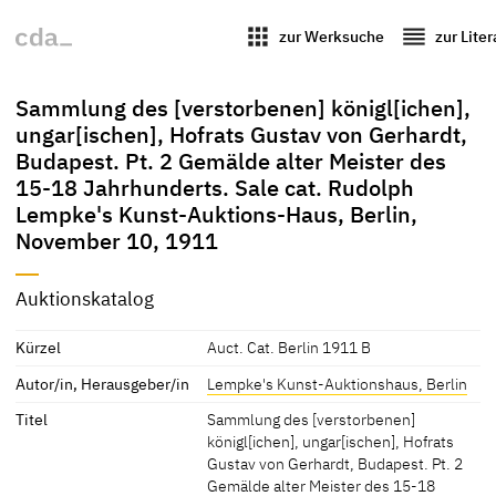
apps
reorder
zur Werksuche
zur Lite
Sammlung des [verstorbenen] königl[ichen],
ungar[ischen], Hofrats Gustav von Gerhardt,
Budapest. Pt. 2 Gemälde alter Meister des
15-18 Jahrhunderts. Sale cat. Rudolph
Lempke's Kunst-Auktions-Haus, Berlin,
November 10, 1911
Auktionskatalog
Kürzel
Auct. Cat. Berlin 1911 B
Autor/in, Herausgeber/in
Lempke's Kunst-Auktionshaus, Berlin
Titel
Sammlung des [verstorbenen]
königl[ichen], ungar[ischen], Hofrats
Gustav von Gerhardt, Budapest. Pt. 2
Gemälde alter Meister des 15-18