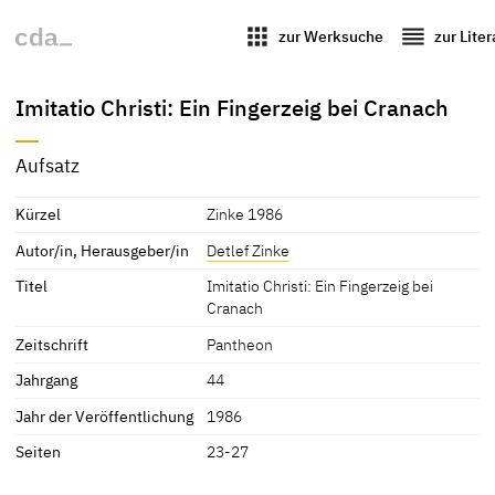
apps
reorder
zur Werksuche
zur Lite
Imitatio Christi: Ein Fingerzeig bei Cranach
Aufsatz
Kürzel
Zinke 1986
Autor/in, Herausgeber/in
Detlef Zinke
Titel
Imitatio Christi: Ein Fingerzeig bei
Cranach
Zeitschrift
Pantheon
Jahrgang
44
Jahr der Veröffentlichung
1986
Seiten
23-27