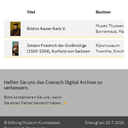
Titel
Besitzer
Museo Thyssen-
Bildnis Kaiser Karls V.
Bornemisza, Madr
Johann Friedrich der Großmütige
Rijksmuseum
(1503-1554), Kurfürst von Sachsen
Twenthe, Ensche
Helfen Sie uns das Cranach Digital Archive zu
verbessern.
Bitte kontaktieren Sie uns, wenn
Sie einen Fehler bemerkt haben.
© Stiftung Museum Kunstpalast,
Erzeugt am 20.7.2026