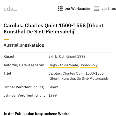
apps
reorder
zur Werksuche
zur Lite
Carolus. Charles Quint 1500-1558 [Ghent,
Kunsthal De Sint-Pietersabdij]
Ausstellungskatalog
Kürzel
Exhib. Cat. Ghent 1999
Autor/in, Herausgeber/in
Hugo van de Wiele
,
Johan Soly
Titel
Carolus. Charles Quint 1500-1558
[Ghent, Kunsthal De Sint-Pietersabdij]
Ort der Veröffentlichung
Ghent
Jahr der Veröffentlichung
1999
In der Publikation besprochene Werke