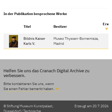
In der Publikation besprochene Werke
Erwäh
Titel
Besitzer
Bildnis Kaiser
Museo Thyssen-Bornemisza,
Karls V.
Madrid
Helfen Sie uns das Cranach Digital Archive zu
verbessern.
Bitte kontaktieren Sie uns, wenn
Sie einen Fehler bemerkt haben.
© Stiftung Museum Kunstpalast,
Erzeugt am 20.7.2026
Düsseldorf / Technische