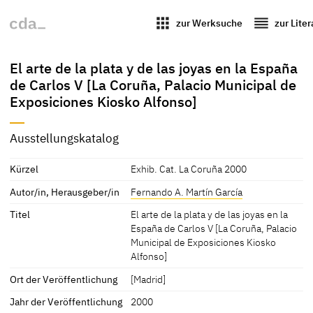
apps
reorder
zur Werksuche
zur Lite
El arte de la plata y de las joyas en la España
de Carlos V [La Coruña, Palacio Municipal de
Exposiciones Kiosko Alfonso]
Ausstellungskatalog
Kürzel
Exhib. Cat. La Coruña 2000
Autor/in, Herausgeber/in
Fernando A. Martín García
Titel
El arte de la plata y de las joyas en la
España de Carlos V [La Coruña, Palacio
Municipal de Exposiciones Kiosko
Alfonso]
Ort der Veröffentlichung
[Madrid]
Jahr der Veröffentlichung
2000