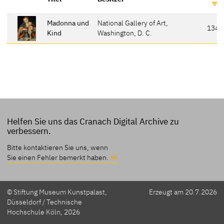
Madonna und
National Gallery of Art,
134-
Kind
Washington, D. C.
Helfen Sie uns das Cranach Digital Archive zu
verbessern.
Bitte kontaktieren Sie uns, wenn
Sie einen Fehler bemerkt haben.
© Stiftung Museum Kunstpalast,
Erzeugt am 20.7.2026
Düsseldorf / Technische
Hochschule Köln, 2026