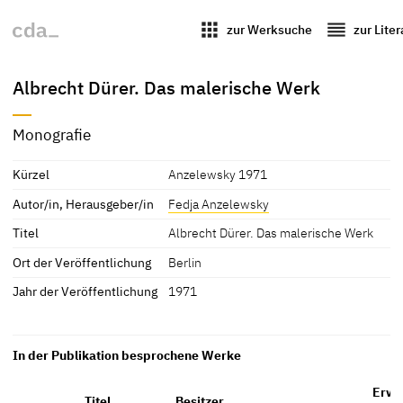
apps
reorder
zur Werksuche
zur Lite
Albrecht Dürer. Das malerische Werk
Monografie
Kürzel
Anzelewsky 1971
Autor/in, Herausgeber/in
Fedja Anzelewsky
Titel
Albrecht Dürer. Das malerische Werk
Ort der Veröffentlichung
Berlin
Jahr der Veröffentlichung
1971
In der Publikation besprochene Werke
Erwä
Titel
Besitzer