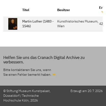
Erwä
Titel
Besitzer
Martin Luther (1483 -
Kunsthistorisches Museum,
421
1546)
Wien
Helfen Sie uns das Cranach Digital Archive zu
verbessern.
Bitte kontaktieren Sie uns, wenn
Sie einen Fehler bemerkt haben.
© Stiftung Museum Kunstpalast,
Erzeugt am 20.7.2026
Düsseldorf / Technische
Hochschule Köln, 2026