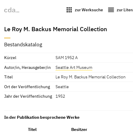
apps
reorder
zur Werksuche
zur Lite
Le Roy M. Backus Memorial Collection
Bestandskatalog
Kürzel
SAM 1952 A
Autor/in, Herausgeber/in
Seattle Art Museum
Titel
Le Roy M. Backus Memorial Collection
Ort der Veröffentlichung
Seattle
Jahr der Veröffentlichung
1952
In der Publikation besprochene Werke
Titel
Besitzer