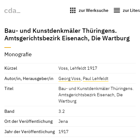
apps
reorder
zur Werksuche
zur Lite
Bau- und Kunstdenkmäler Thüringens.
Amtsgerichtsbezirk Eisenach, Die Wartburg
Monografie
Kürzel
Voss, Lehfeldt 1917
Autor/in, Herausgeber/in
Georg Voss
,
Paul Lehfeldt
Titel
Bau- und Kunstdenkmäler Thüringens.
Amtsgerichtsbezirk Eisenach, Die
Wartburg
Band
3.2
Ort der Veröffentlichung
Jena
Jahr der Veröffentlichung
1917