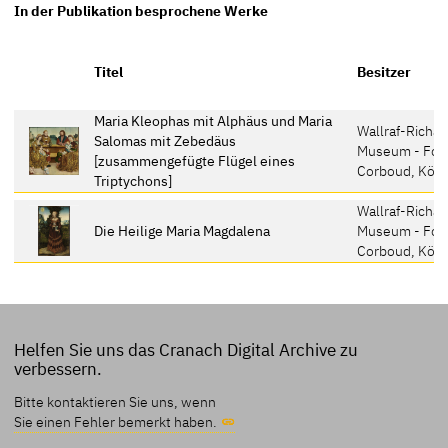
In der Publikation besprochene Werke
Titel
Besitzer
Maria Kleophas mit Alphäus und Maria
Wallraf-Richar
Salomas mit Zebedäus
Museum - Fon
[zusammengefügte Flügel eines
Corboud, Köln
Triptychons]
Wallraf-Richar
Die Heilige Maria Magdalena
Museum - Fon
Corboud, Köln
Helfen Sie uns das Cranach Digital Archive zu
verbessern.
Bitte kontaktieren Sie uns, wenn
Sie einen Fehler bemerkt haben.