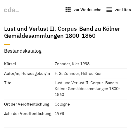
apps
reorder
zur Werksuche
zur Lite
Lust und Verlust II. Corpus-Band zu Kölner
Gemäldesammlungen 1800-1860
Bestandskatalog
Kürzel
Zehnder, Kier 1998
Autor/in, Herausgeber/in
F. G. Zehnder
,
Hiltrud Kier
Titel
Lust und Verlust II. Corpus-Band zu
Kölner Gemäldesammlungen 1800-
1860
Ort der Veröffentlichung
Cologne
Jahr der Veröffentlichung
1998