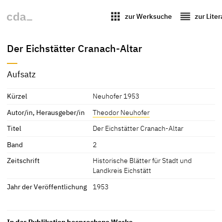
apps
reorder
zur Werksuche
zur Lite
Der Eichstätter Cranach-Altar
Aufsatz
Kürzel
Neuhofer 1953
Autor/in, Herausgeber/in
Theodor Neuhofer
Titel
Der Eichstätter Cranach-Altar
Band
2
Zeitschrift
Historische Blätter für Stadt und
Landkreis Eichstätt
Jahr der Veröffentlichung
1953
In der Publikation besprochene Werke