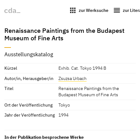
apps
reorder
zur Werksuche
zur Lite
Renaissance Paintings from the Budapest
Museum of Fine Arts
Ausstellungskatalog
Kürzel
Exhib. Cat. Tokyo 1994 B
Autor/in, Herausgeber/in
Zsuzsa Urbach
Titel
Renaissance Paintings from the
Budapest Museum of Fine Arts
Ort der Veröffentlichung
Tokyo
Jahr der Veröffentlichung
1994
In der Publikation besprochene Werke