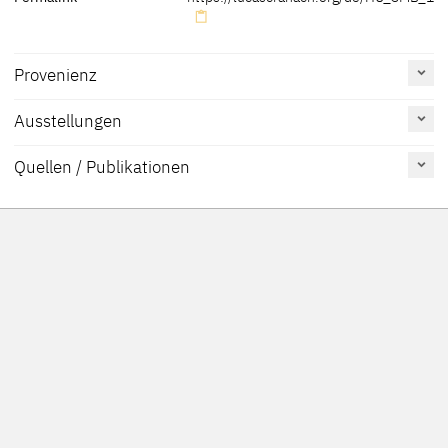
Provenienz
Ausstellungen
[Szépmuvészeti Múzeum, Budapest, revised 2013]
Quellen / Publikationen
Erwähnt
Katalognummer
Tafel
auf Seite
Exhib. Cat. Madrid 2017
Koepplin 2017
29, 35 Fn.
12
Müller 2010
65, 66
Fig. 9
Exhib. Cat. Frankfurt
234-235
58
p. 235
2007
Cat. Budapest 2003
32
Exhib. Cat. Tokyo 1994
049
B