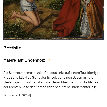
Pestbild
Malerei auf Lindenholz
Material / Technik
Als Schmerzensmann kniet Christus links auf einem Tau-förmigen
Malerei auf Lindenholz
Kreuz und blickt zu Gottvater hinauf, der einen Bogen mit drei
Pfeilen spannt und damit auf die Menschheit zielt, um die Maria auf
[Cat. Budapest 2003, 32]
der rechten Seite der Komposition schützend ihren Mantel legt.
[Görres, cda 2014]