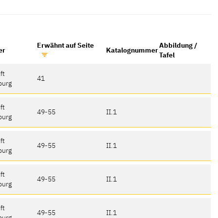
Erwähnt auf Seite
Abbildung /
er
Katalognummer
Tafel
ft
41
burg
ft
49-55
II.1
burg
ft
49-55
II.1
burg
ft
49-55
II.1
burg
ft
49-55
II.1
burg