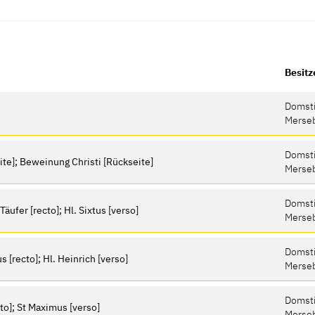
Besitz
Domsti
Merse
Domsti
eite]; Beweinung Christi [Rückseite]
Merse
Domsti
äufer [recto]; Hl. Sixtus [verso]
Merse
Domsti
s [recto]; Hl. Heinrich [verso]
Merse
Domsti
cto]; St Maximus [verso]
Merse