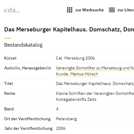
apps
reorder
zur Werksuche
zur Lite
Das Merseburger Kapitelhaus. Domschatz, Doms
Bestandskatalog
Kürzel
Cat. Merseburg 2006
Autor/in, Herausgeber/in
Vereinigte Domstifter zu Merseburg und Na
Kunde
,
Markus Hörsch
Titel
Das Merseburger Kapitelhaus. Domschatz, 
Reihe
Kleine Schriften der Vereinigten Domstif
Kollegiatenstifts Zeitz
Band
4
Ort der Veröffentlichung
Petersberg
Jahr der Veröffentlichung
2006