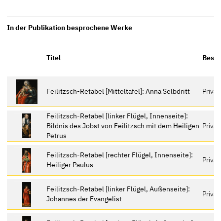
In der Publikation besprochene Werke
Titel
Besit
Feilitzsch-Retabel [Mitteltafel]: Anna Selbdritt
Privat
Feilitzsch-Retabel [linker Flügel, Innenseite]:
Bildnis des Jobst von Feilitzsch mit dem Heiligen
Privat
Petrus
Feilitzsch-Retabel [rechter Flügel, Innenseite]:
Privat
Heiliger Paulus
Feilitzsch-Retabel [linker Flügel, Außenseite]:
Privat
Johannes der Evangelist