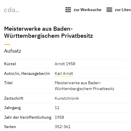
apps
reorder
zur Werksuche
zur Lite
Meisterwerke aus Baden-
Württembergischem Privatbesitz
Aufsatz
Kürzel
Arndt 1958
Autor/in, Herausgeber/in
Karl Arndt
Titel
Meisterwerke aus Baden-
Württembergischem Privatbesitz
Zeitschrift
Kunstchronik
Jahrgang
11
Jahr der Veröffentlichung
1958
Seiten
352-361