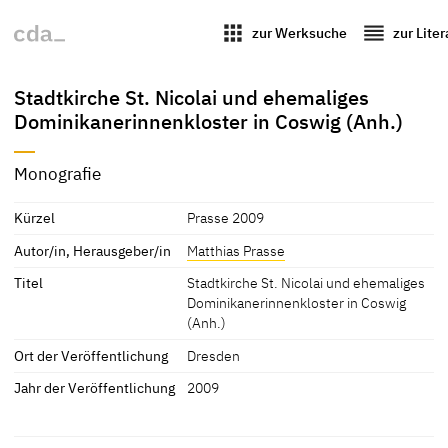
apps
reorder
zur Werksuche
zur Lite
Stadtkirche St. Nicolai und ehemaliges
Dominikanerinnenkloster in Coswig (Anh.)
Monografie
Kürzel
Prasse 2009
Autor/in, Herausgeber/in
Matthias Prasse
Titel
Stadtkirche St. Nicolai und ehemaliges
Dominikanerinnenkloster in Coswig
(Anh.)
Ort der Veröffentlichung
Dresden
Jahr der Veröffentlichung
2009