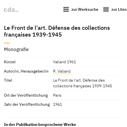
apps
reorder
zur Werksuche
zur Lite
Le Front de l'art. Défense des collections
françaises 1939-1945
Monografie
Kürzel
Valland 1961
Autor/in, Herausgeber/in
R. Valland
Titel
Le Front de l'art. Défense des
collections françaises 1939-1945
Ort der Veröffentlichung
Paris
Jahr der Veröffentlichung
1961
In der Publikation besprochene Werke