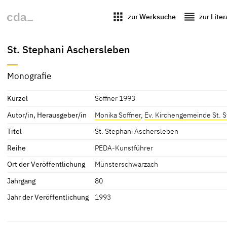
apps
reorder
zur Werksuche
zur Lite
St. Stephani Aschersleben
Monografie
Kürzel
Soffner 1993
Autor/in, Herausgeber/in
Monika Soffner
,
Ev. Kirchengemeinde St. 
Titel
St. Stephani Aschersleben
Reihe
PEDA-Kunstführer
Ort der Veröffentlichung
Münsterschwarzach
Jahrgang
80
Jahr der Veröffentlichung
1993