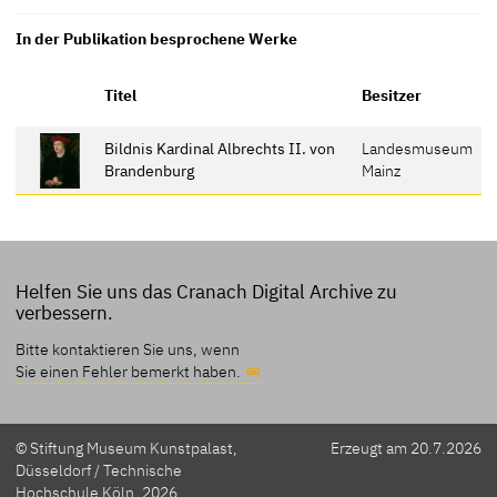
In der Publikation besprochene Werke
E
Titel
Besitzer
S
Bildnis Kardinal Albrechts II. von
Landesmuseum
V
Brandenburg
Mainz
Helfen Sie uns das Cranach Digital Archive zu
verbessern.
Bitte kontaktieren Sie uns, wenn
Sie einen Fehler bemerkt haben.
© Stiftung Museum Kunstpalast,
Erzeugt am 20.7.2026
Düsseldorf / Technische
Hochschule Köln, 2026