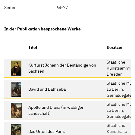
Seiten
64-77
In der Publikation besprochene Werke
Titel
Besitzer
Staatliche
Kurfürst Johann der Beständige von
Kunstsammlu
Sachsen
Dresden
Staatliche Mu
David und Bathseba
zu Berlin,
Gemäldegaleri
Staatliche Mu
Apollo und Diana (in waldiger
zu Berlin,
Landschaft)
Gemäldegaleri
Staatliche
Das Urteil des Paris
Kunsthalle