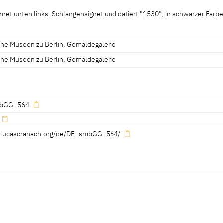
ig 1900 A, 273, 274]
]
net unten links: Schlangensignet und datiert "1530"; in schwarzer Farb
iche Museen zu Berlin, Gemäldegalerie
ignet und datiert "1530"; in schwarzer Farbe
iche Museen zu Berlin, Gemäldegalerie
bGG_564
//lucascranach.org/de/DE_smbGG_564/