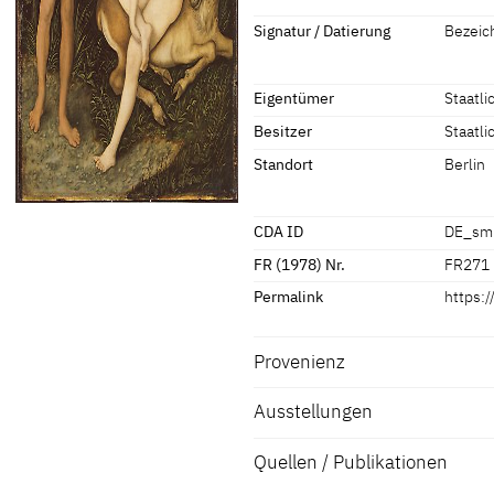
Hans Cranach
[Flechs
1530
[datiert
Maße
Signatur / Datierung
Bezeich
Maße Bildträger: 51,6 x 36,4 cm
Signatur / Datierung
Maße mit Rahmen: 67,7 x 52 cm
Eigentümer
Staatl
Bezeichnet unten links: Schlangens
[Gemäldegalerie, revised 2010]
Besitzer
Staatl
Standort
Berlin
CDA ID
DE_sm
FR (1978) Nr.
FR271
Permalink
https:
Provenienz
Ausstellungen
[Gemäldegalerie, revised 2010]
Quellen / Publikationen