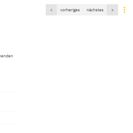
<
vorheriges
nächstes
>
ruhenden
ruhenden