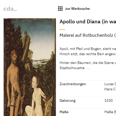
apps
zur Werksuche
Apollo und Diana (in wa
Malerei auf Rotbuchenholz (
Material / Technik
Apoll, mit Pfeil und Bogen, steht 
Malerei auf Rotbuchenholz (Fagus s
Hirsch sitzt, das rechte Bein ange
[Gemäldegalerie, revised 2010]
Hinter den Bäumen, die die Szene 
[Klein, Bericht 1997]
Stadtsilhouette
…
Apoll, mit Pfeil und Bogen, steht 
Hirsch sitzt, das rechte Bein ange
Zuschreibungen
Lucas 
Hinter den Bäumen, die die Szene 
Hans C
Stadtsilhouette am Horizont.
Zuschreibungen
Datierung
1530
[Gemäldegalerie Berlin, Unsinn 20
Lucas Cranach der Ältere
[Gemäld
Datierung
Maße
Maße Bi