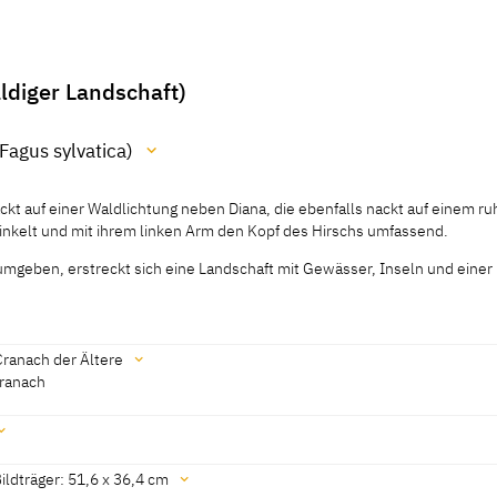
ldiger Landschaft)
Fagus sylvatica)
nackt auf einer Waldlichtung neben Diana, die ebenfalls nackt auf einem 
ylvatica)
winkelt und mit ihrem linken Arm den Kopf des Hirschs umfassend.
umgeben, erstreckt sich eine Landschaft mit Gewässer, Inseln und einer
nackt auf einer Waldlichtung neben Diana, die ebenfalls nackt auf einem 
winkelt und mit ihrem linken Arm den Kopf des Hirschs umfassend.
Cranach der Ältere
umgeben, erstreckt sich eine Landschaft mit Gewässer, Inseln und einer
ranach
10]
egalerie, revised 2010]
ldträger: 51,6 x 36,4 cm