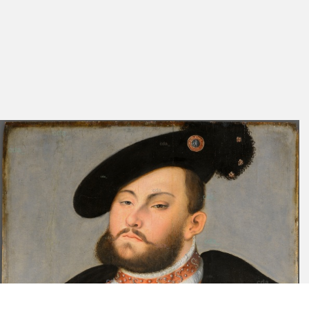
Lacks ausgemischt, so kamen beim Bildnis Johann Friedrichs
Pflanzenschwarz und Bleiweiß mit einem geringen Zusatz von
rotbraunen Ockerpigmenten zum Einsatz.[14] Der Farbeindruck
weicht dadurch wenig, aber merklich voneinander ab. Deutlich
unterscheiden sich beide Varianten in Farbzusammensetzung und -
wirkung von den zwischen 1528 und 1530 in der Cranach-Werkstatt
entstandenen Luther-Bildnissen.[15] Diese Unterschiede heben
die Bildnisse nicht nur deutlich von den anderen Exemplaren der
Bildnisgruppe IV ab, sondern sie stellen auch die konzipierte
Zusammengehörigkeit der beiden Gemäldetafeln als ein
Bildnispaar infrage. Für eine solche These sprechen neben den
identischen Formaten auch die einheitliche Bearbeitung der
Buchenholztafeln sowie der sich kompositorisch ergänzende
Bildaufbau. Luther sitzt höher im Bild, wodurch sich die durch seine
schwarze Schaube gefüllte Fläche merklich vergrößert. Auch sein
Barett ist voluminöser ausgeführt. Diese Abweichungen könnten
aus der formalen Angleichung an das Pendant mit der breiteren
Anlage des Oberkörpers und der auffälligen Kopfbedeckung Johann
Friedrichs resultieren.
Insgesamt lassen die Befunde keinen sicheren Schluss darüber zu,
ob bzw. wann die beiden Bildnisse als Paar gefertigt wurden.