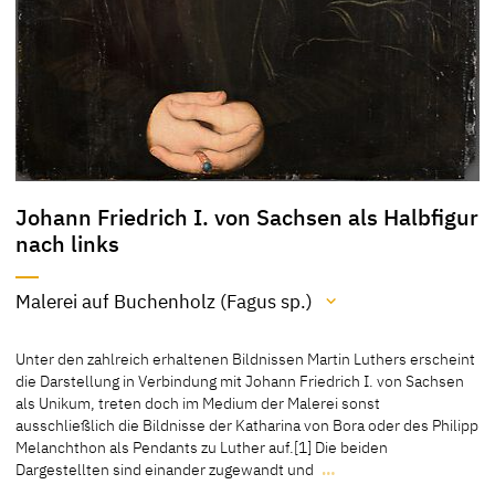
Johann Friedrich I. von Sachsen als Halbfigur
nach links
Malerei auf Buchenholz (Fagus sp.)
Material / Technik
Unter den zahlreich erhaltenen Bildnissen Martin Luthers erscheint
Malerei auf Buchenholz (Fagus sp.)
die Darstellung in Verbindung mit Johann Friedrich I. von Sachsen
als Unikum, treten doch im Medium der Malerei sonst
[Klein 06.08.2020b]
ausschließlich die Bildnisse der Katharina von Bora oder des Philipp
Melanchthon als Pendants zu Luther auf.[1] Die beiden
Dargestellten sind einander zugewandt und
…
Unter den zahlreich erhaltenen Bildnissen Martin Luthers erscheint