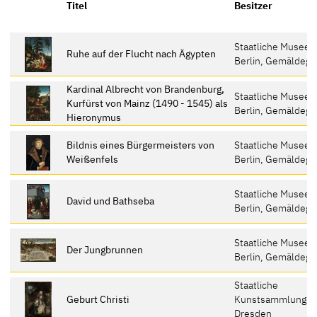
Titel
Besitzer
Staatliche Museen
Ruhe auf der Flucht nach Ägypten
Berlin, Gemäldega
Kardinal Albrecht von Brandenburg,
Staatliche Museen
Kurfürst von Mainz (1490 - 1545) als
Berlin, Gemäldega
Hieronymus
Bildnis eines Bürgermeisters von
Staatliche Museen
Weißenfels
Berlin, Gemäldega
Staatliche Museen
David und Bathseba
Berlin, Gemäldega
Staatliche Museen
Der Jungbrunnen
Berlin, Gemäldega
Staatliche
Geburt Christi
Kunstsammlunge
Dresden