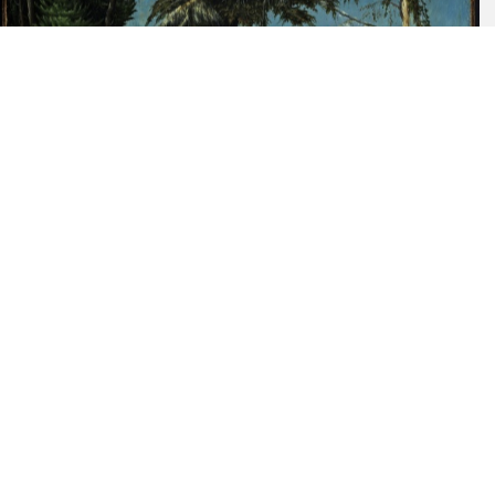
21
Exhib. Cat. Berlin 1973
13
No. 1
Fig. 11
Ruhmer 1963
Plate 7
Exhib. Cat. Weimar,
No. 81
Wittenberg 1953
Lüdecke 1953 A
133
Fig. 3
Lüdecke 1953 B
30
Fig. 23
Posse 1943
58
No. 53
Lilienfein 1942
14
Plate 1, Fig.
11
Posse 1942
58
No. 53
Wolters 1938
122
Figs. 71, 72
Exhib. Cat. Berlin 1937
14
008
Pl. 12, 13
Friedländer, Rosenberg
10
1932
Lichtwark 1924
133-134
Friedländer 1902 B
Friedländer 1902 A
229
Michaelson 1902
Fig. 1