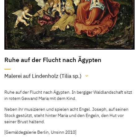
Ruhe auf der Flucht nach Ägypten
Malerei auf Lindenholz (Tilia sp.)
Material / Technik
Ruhe auf der Flucht nach Ägypten. In bergiger Waldlandschaft sitzt
Malerei auf Lindenholz (Tilia sp.)
in rotem Gewand Maria mit dem Kind.
[Klein, Bericht 2013]
Neben ihr musizieren und spielen acht Engel. Joseph, auf seinen
[Gemäldegalerie, revised 2010]
Stock gestützt, steht hinter Maria und den Engeln, den Hut vor
seiner Brust haltend.
[Gemäldegalerie Berlin, Unsinn 2010]