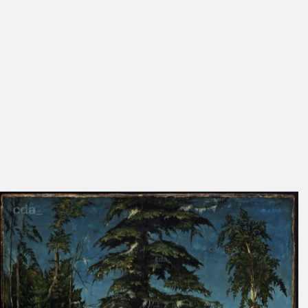
119
84, 85
Cat. Berlin 1998
86
Heydenreich 1998 A
182, 194,
Figs. 21.14,
195
21.15
Sandner 1998 A
52, 53
Figs. 7.1,
7.2
Sandner 1998 B
84, 85
Wittmann 1998
169
Cat. Berlin 1996
34
Fig. 60
Erichsen 1994 B
180
Klein 1994 A
195
Tab. 1
Sandner, Ritschel 1994
187
Friedländer, Rosenberg
68
No. 10
Fig. 10
1979
Exhib. Cat. Basel
123, 127,
under No. 53,
1974/1976
156, 443,
56, 372, 375,
523, 526,
414
528-529,
552
Schade 1974
Plates 20,