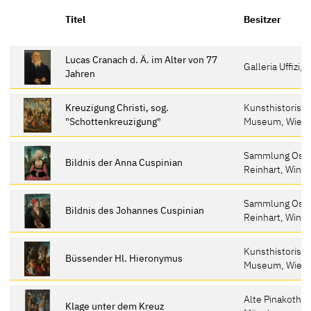
Titel
Besitzer
Lucas Cranach d. Ä. im Alter von 77
Galleria Uffizi, 
Jahren
Kreuzigung Christi, sog.
Kunsthistorisc
"Schottenkreuzigung"
Museum, Wien
Sammlung Osk
Bildnis der Anna Cuspinian
Reinhart, Winte
Sammlung Osk
Bildnis des Johannes Cuspinian
Reinhart, Winte
Kunsthistorisc
Büssender Hl. Hieronymus
Museum, Wien
Alte Pinakothek
Klage unter dem Kreuz