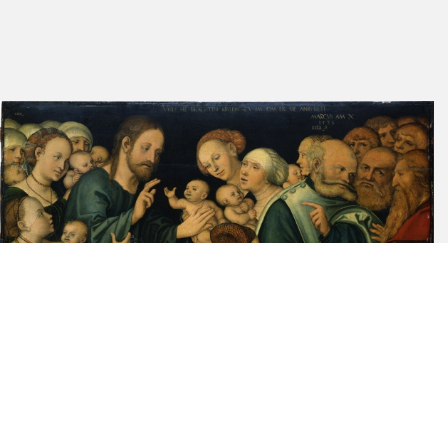
Cat. Dresden 1930 A
64
Glaser 1923
234
Cat. Dresden 1908
204
Cat. Dresden 1887
610
Lindau 1883
240, 241,
283, 304
Schäfer 1864
172
Cat. Dresden 1862
No. 1745
Schäfer 1860
1406, 1407