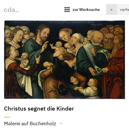
apps
zur Werksuche
<
vorh
Christus segnet die Kinder
Malerei auf Buchenholz