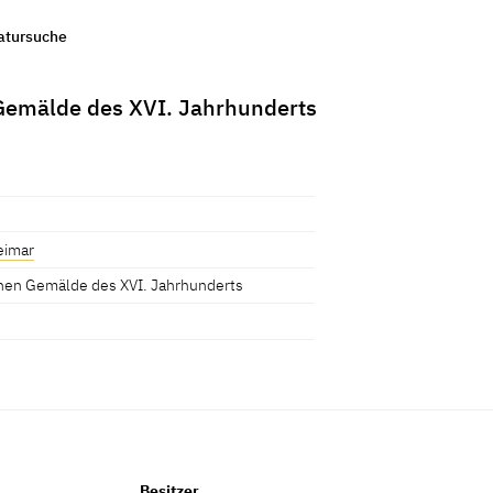
ratursuche
emälde des XVI. Jahrhunderts
eimar
hen Gemälde des XVI. Jahrhunderts
Besitzer