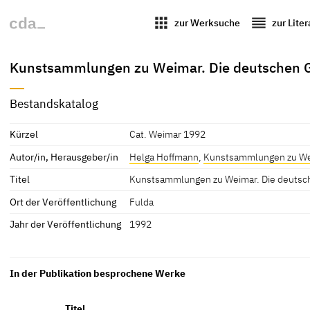
apps
reorder
zur Werksuche
zur Lite
Kunstsammlungen zu Weimar. Die deutschen G
Bestandskatalog
Kürzel
Cat. Weimar 1992
Autor/in, Herausgeber/in
Helga Hoffmann
,
Kunstsammlungen zu W
Titel
Kunstsammlungen zu Weimar. Die deutsc
Ort der Veröffentlichung
Fulda
Jahr der Veröffentlichung
1992
In der Publikation besprochene Werke
Titel