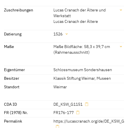
Zuschreibungen
Lucas Cranach der Ältere und
Werkstatt
Lucas Cranach der Ältere
Zuschreibungen
Datierung
1526
Lucas Cranach der Ältere
[CDA 2011]
Datierung
Maße
Maße Bildfläche: 58,3 x 39,7 cm
und Werkstatt
(Rahmenausschnitt)
1526
[Gegenstück datiert]
Lucas Cranach der Ältere
[Hoffmann, Cat. Weimar 1992, 35]
Maße
Lucas Cranach der Jüngere
[Parthey 1863, Bd. I, 707, Nos. 77, 78]
Eigentümer
Schlossmuseum Sondershausen
Maße Bildfläche: 58,3 x 39,7 cm (Rahmenausschnitt)
[1]
Besitzer
Klassik Stiftung Weimar, Museen
[Hoffmann, Cat. Weimar 1992, 35]
[1][Hoffmann, Cat. Weimar 1992, 35]
Standort
Weimar
CDA ID
DE_KSW_G1151
FR (1978) Nr.
FR176-177
Permalink
https://lucascranach.org/de/DE_KSW_G1