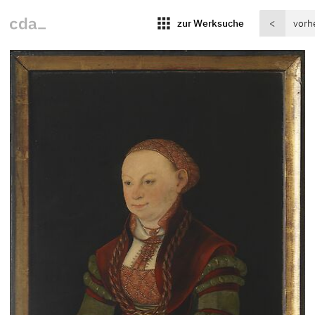
apps
zur Werksuche
<
vorh