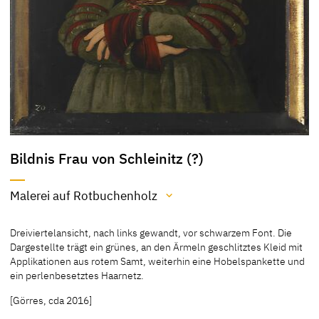
Bildnis Frau von Schleinitz (?)
Malerei auf Rotbuchenholz
Material / Technik
Dreiviertelansicht, nach links gewandt, vor schwarzem Font. Die
Malerei auf Rotbuchenholz
Dargestellte trägt ein grünes, an den Ärmeln geschlitztes Kleid mit
Applikationen aus rotem Samt, weiterhin eine Hobelspankette und
[Hoffmann, Cat. Weimar 1992, 35]
ein perlenbesetztes Haarnetz.
[Görres, cda 2016]