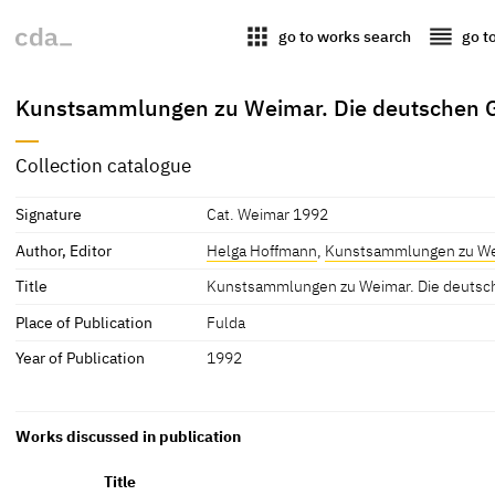
apps
reorder
go to works search
go t
Kunstsammlungen zu Weimar. Die deutschen G
Collection catalogue
Signature
Cat. Weimar 1992
Author, Editor
Helga Hoffmann
,
Kunstsammlungen zu W
Title
Kunstsammlungen zu Weimar. Die deutsc
Place of Publication
Fulda
Year of Publication
1992
Works discussed in publication
Title