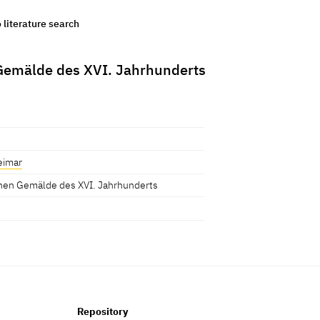
o literature search
emälde des XVI. Jahrhunderts
eimar
hen Gemälde des XVI. Jahrhunderts
Repository