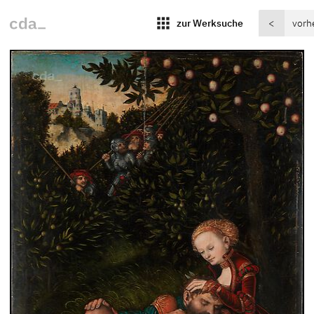
apps
zur Werksuche
<
vorh