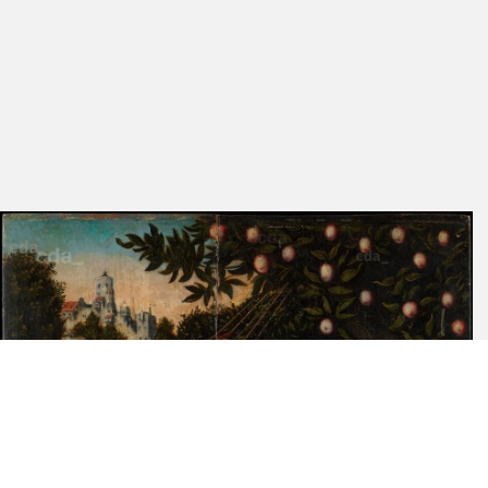
Datierung vor 1537 nahelegen - vermutete hier die Hand von Lucas
Cranach dem Jüngeren und eine Entstehung um 1540 in Anlehnung
an die Dresdner Tafel.[7] Koepplin dagegen schrieb die Tafel
Cranach dem Älteren zu und datierte sie nach der Augsburger
Version, sah jedoch 1540 als zu spät an.[8] Guido Messling sah in
dem Gemälde ein Werk Cranachs des Älteren um 1530 und hielt
fest, dass der Holzschnitt Lucas von Leydens von 1514 zum
gleichen Thema kompositorisch das wichtigste Vorbild darstellte.
[9] Die museumeigenen Veröffentlichungen favorisieren eine
Zuschreibung an Lucas Cranach den Älteren.[10]
Samson und Delilah des Metropolitan ist gegenüber dem
Augsburger Beispiel stilistisch vergleichbar und datiert daher sicher
in die gleiche Zeit. Die vorherrschende Meinung, dass die Tafel nach
1529 entstanden sein müsse, resultiert allein aus der Annahme,
dass gewisse Kompositionsunterschiede der Tafel - etwa der
stärker gestauchte Raum, der höhere Horizont und die
blockartigere Anordnung der Philister - auf einen
Qualitätsunterschied gegenüber der elaborierteren Fassung aus
Augsburg zurückzuführen seien. Doch diese Unterschiede haben
weder mit einer chronologischen Abfolge und stilistischen
Entwicklung zu tun, sondern mit Umfang und Bedeutung des
Auftrags. Die Augsburger Fassung scheint für repräsentative