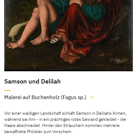
Samson und Delilah
Malerei auf Buchenholz (Fagus sp.)
Material / Technik
Vor einer waldigen Landschaft schläft Samson in Delilahs Armen,
Malerei auf Buchenholz (Fagus sp.)
während sie ihm - in ein prächtiges rotes Gewand gekleidet - die
Haare abschneidet. Hinter den Sträuchern kommen mehrere
[The Metropolitan Museum of Art, revised 2011]
bewaffnete Philister zum Vorschein.
[Klein, Bericht 2006]