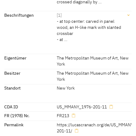
crossed diagonally by …
[Cat. New York 2013, 59, No. 12]
1537
[Hoffmann, Cat. Weimar 1992, 60,
Inschriften
Beschriftungen
[1]
under No. 19]
- at top center: carved in panel
wood, an H-like mark with slanted
1540
[Santesso 1999, 519, No. 29]
Inschriften:
crossbar
'A series of three linear incisions on the reverse, two vertical
- at …
parallel lines approximately 3cm high crossed diagonally by a third,
may be a panel maker's mark.'
Beschriftungen
[US_MMANY_ 1976.201.11_FR213_2008-03-
Eigentümer
The Metropolitan Museum of Art, New
20_ExaminationandConditionReport.pdf]
York
spätere Beschriftungen, Stempel, Siegel:
Besitzer
The Metropolitan Museum of Art, New
[1]
York
- at top center: carved in panel wood, an H-like mark with slanted
Standort
New York
crossbar
- at upper right:
in white chalk, 107
[2]
CDA ID
US_MMANY_1976-201-11
- at upper right:
FR (1978) Nr.
FR213
On paper label, no. 62369 / picture
Permalink
https://lucascranach.org/de/US_MMANY
- at upper left:
201-11/
on paper label, t. rogers & co.