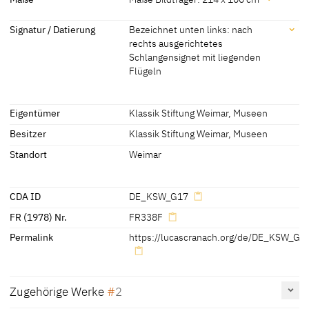
der Jüngere
um 1540 - 1545
[Exhib. Cat. Weimar 2015, 107]
Maße
Werkstatt Lucas Cranach
[Exhib. Cat. Weimar 2015, 107]
Signatur / Datierung
Bezeichnet unten links: nach
[Hoffmann, Cat. Weimar 1992, 84]
der Ältere
rechts ausgerichtetes
Maße Bildträger: 214 x 100 cm
Schlangensignet mit liegenden
[Hoffmann, Cat. Weimar 1992, 84]
Flügeln
Signatur / Datierung
Eigentümer
Klassik Stiftung Weimar, Museen
Bezeichnet unten links: nach rechts ausgerichtetes
Schlangensignet mit liegenden Flügeln
Besitzer
Klassik Stiftung Weimar, Museen
[CDA 2010]
Standort
Weimar
CDA ID
DE_KSW_G17
FR (1978) Nr.
FR338F
Permalink
https://lucascranach.org/de/DE_KSW_G1
Zugehörige Werke
2