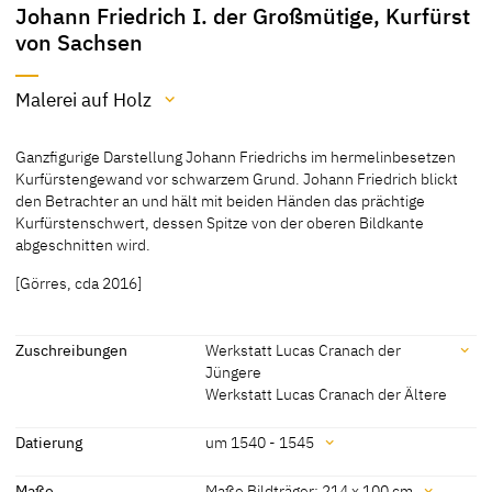
Johann Friedrich I. der Großmütige, Kurfürst
von Sachsen
Malerei auf Holz
Material / Technik
Ganzfigurige Darstellung Johann Friedrichs im hermelinbesetzen
Malerei auf Holz
Kurfürstengewand vor schwarzem Grund. Johann Friedrich blickt
den Betrachter an und hält mit beiden Händen das prächtige
[Hoffmann, Cat. Weimar 1992, 84]
Kurfürstenschwert, dessen Spitze von der oberen Bildkante
abgeschnitten wird.
[Görres, cda 2016]
Zuschreibungen
Werkstatt Lucas Cranach der
Jüngere
Werkstatt Lucas Cranach der Ältere
Zuschreibungen
Datierung
um 1540 - 1545
Werkstatt Lucas Cranach
[Hoffmann, Cat. Weimar 1992, 84]
Datierung
Maße
Maße Bildträger: 214 x 100 cm