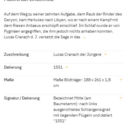
Material / Technik
Auf dem Weg zu seiner zehnten Aufgabe, dem Raub der Rinder des
Malerei auf Lindenholz
Geryon, kam Herkules nach Libyen, wo er nach einem Kampf mit
dem Riesen Antaeus erschöpft einschlief. Im Schlaf wurde er von
[Schlegel, Exhib. Cat. Chemnitz 2005, 410]
Pygmäen angegriffen, die ihm jedoch nichts anhaben konnten.
Lucas Cranach d. J. versetzt die Sage in das
…
Auf dem Weg zu seiner zehnten Aufgabe, dem Raub der Rinder des
Geryon, kam Herkules nach Libyen, wo er nach einem Kampf mit
dem Riesen Antaeus erschöpft einschlief. Im Schlaf wurde er von
Zuschreibung
Lucas Cranach der Jüngere
Pygmäen angegriffen, die ihm jedoch nichts anhaben konnten.
Zuschreibung
Lucas Cranach d. J. versetzt die Sage in das Sachsen der zweiten
Datierung
1551
Hälfte des 16. Jahrhunderts. Entsprechend zeigt er die Pygmäen
Lucas Cranach der Jüngere
[Exhib. Cat. Chemnitz 2005, 410]
als Kleinwüchsige in zeitgenössischer kriegerischer Kleidung und
Datierung
Maße
Maße Bildträger: 188 x 261 x 1,8
schwer bewaffnet.
cm
1551
[datiert]
[http://skd-online-
Maße
Signatur / Datierung
Bezeichnet Mitte (am
collection.skd.museum/de/contents/showArtist?id=247489;
Baumstamm): nach links
14.07.2015]
Maße Bildträger: 188 x 261 x 1,8 cm
ausgerichtetes Schlangensignet
[Exhib. Cat. Chemnitz 2005, 410]
mit liegenden Flügeln und datiert
"1551"