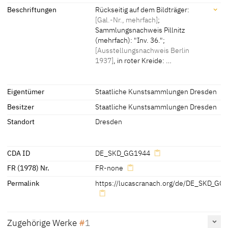
Signatur / Datierung
Beschriftungen
Rückseitig auf dem Bildträger:
[Gal.-Nr., mehrfach]
;
Bezeichnet Mitte (am Baumstamm): nach links ausgerichtetes
Sammlungsnachweis Pillnitz
Schlangensignet mit liegenden Flügeln und datiert "1551"
(mehrfach): "Inv. 36.";
[Ausstellungsnachweis Berlin
1937]
, in roter Kreide: …
Beschriftungen
Eigentümer
Staatliche Kunstsammlungen Dresden
Besitzer
Staatliche Kunstsammlungen Dresden
spätere Beschriftungen, Stempel, Siegel:
Rückseitig auf dem Bildträger:
[Gal.-Nr., mehrfach]
;
Standort
Dresden
Sammlungsnachweis Pillnitz (mehrfach): "Inv. 36.";
[Ausstellungsnachweis Berlin 1937]
, in roter Kreide: "61";
[Ausstellungsnachweis Weimar]
; in Bleistift handschriftlich: "D,
CDA ID
DE_SKD_GG1944
GO_VG
[?]
, 1891
[?]
"; in Bleistift:
[Passmarken]
; auf einem Zettel:
FR (1978) Nr.
FR-none
"50"
Permalink
https://lucascranach.org/de/DE_SKD_GG
[Schlegel, Exhib. Cat. Chemnitz 2005, 410]
Zugehörige Werke
1