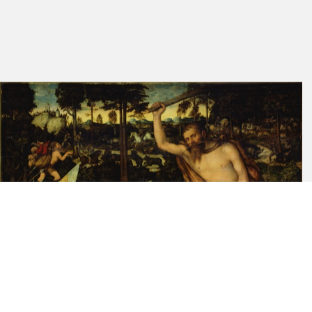
1937
Cat. Dresden 1930 A
55
Seidlitz 1921
185
Cat. Dresden 1887
616, 617
Lindau 1883
392, 393
Schäfer 1860
1000, 1004
Waagen 1858
38
Schuchardt 1851 C
45
Cat. Dresden 1835
No. 106-108