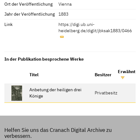
Ort der Veröffentlichung
Vienna
Jahr der Veröffentlichung
1883
Link
https://digi.ub.uni-
heidelberg.de/diglit/jbksak1883/0466
In der Publikation besprochene Werke
Erwähnt au
Titel
Besitzer
Anbetung der heiligen drei
Privatbesitz
Könige
Helfen Sie uns das Cranach Digital Archive zu
verbessern.