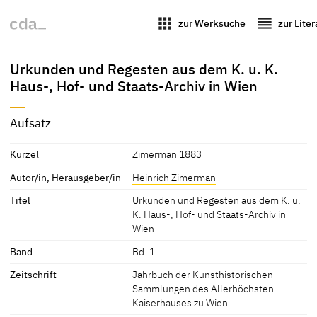
apps
reorder
zur Werksuche
zur Lite
Urkunden und Regesten aus dem K. u. K.
Haus-, Hof- und Staats-Archiv in Wien
Aufsatz
Kürzel
Zimerman 1883
Autor/in, Herausgeber/in
Heinrich Zimerman
Titel
Urkunden und Regesten aus dem K. u.
K. Haus-, Hof- und Staats-Archiv in
Wien
Band
Bd. 1
Zeitschrift
Jahrbuch der Kunsthistorischen
Sammlungen des Allerhöchsten
Kaiserhauses zu Wien