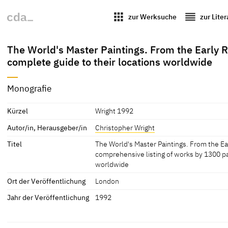
apps
reorder
zur Werksuche
zur Lite
The World's Master Paintings. From the Early R
complete guide to their locations worldwide
Monografie
Kürzel
Wright 1992
Autor/in, Herausgeber/in
Christopher Wright
Titel
The World's Master Paintings. From the Ea
comprehensive listing of works by 1300 pa
worldwide
Ort der Veröffentlichung
London
Jahr der Veröffentlichung
1992