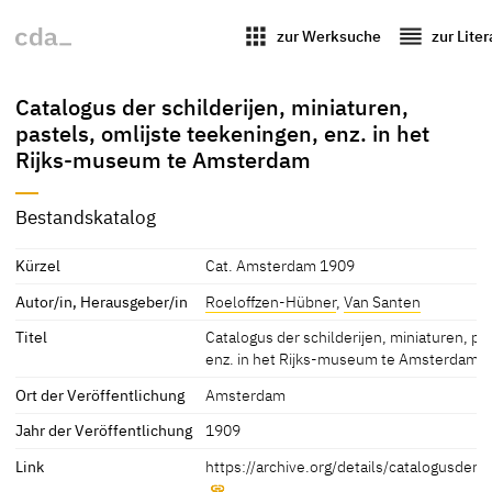
apps
reorder
zur Werksuche
zur Lite
Catalogus der schilderijen, miniaturen,
pastels, omlijste teekeningen, enz. in het
Rijks-museum te Amsterdam
Bestandskatalog
Kürzel
Cat. Amsterdam 1909
Autor/in, Herausgeber/in
Roeloffzen-Hübner
,
Van Santen
Titel
Catalogus der schilderijen, miniaturen, pa
enz. in het Rijks-museum te Amsterdam
Ort der Veröffentlichung
Amsterdam
Jahr der Veröffentlichung
1909
Link
https://archive.org/details/catalogusde