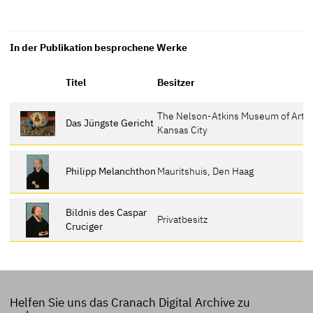
In der Publikation besprochene Werke
Titel
Besitzer
The Nelson-Atkins Museum of Art,
Das Jüngste Gericht
Kansas City
Philipp Melanchthon
Mauritshuis, Den Haag
Bildnis des Caspar
Privatbesitz
Cruciger
Helfen Sie uns das Cranach Digital Archive zu