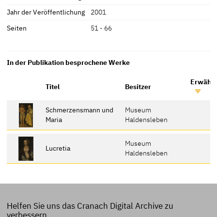
Jahr der Veröffentlichung
2001
Seiten
51 - 66
In der Publikation besprochene Werke
Erwähnt
Titel
Besitzer
Schmerzensmann und
Museum
Maria
Haldensleben
Museum
Lucretia
Haldensleben
Helfen Sie uns das Cranach Digital Archive zu
verbessern.