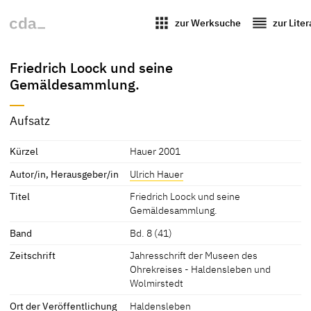
apps
reorder
zur Werksuche
zur Lite
Friedrich Loock und seine
Gemäldesammlung.
Aufsatz
Kürzel
Hauer 2001
Autor/in, Herausgeber/in
Ulrich Hauer
Titel
Friedrich Loock und seine
Gemäldesammlung.
Band
Bd. 8 (41)
Zeitschrift
Jahresschrift der Museen des
Ohrekreises - Haldensleben und
Wolmirstedt
Ort der Veröffentlichung
Haldensleben