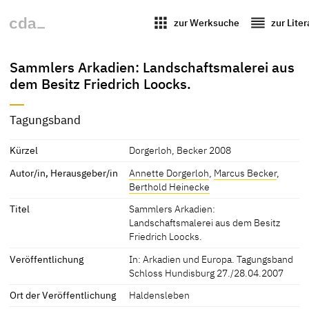
apps
reorder
zur Werksuche
zur Lite
Sammlers Arkadien: Landschaftsmalerei aus
dem Besitz Friedrich Loocks.
Tagungsband
Kürzel
Dorgerloh, Becker 2008
Autor/in, Herausgeber/in
Annette Dorgerloh
,
Marcus Becker
,
Berthold Heinecke
Titel
Sammlers Arkadien:
Landschaftsmalerei aus dem Besitz
Friedrich Loocks.
Veröffentlichung
In: Arkadien und Europa. Tagungsband
Schloss Hundisburg 27./28.04.2007
Ort der Veröffentlichung
Haldensleben