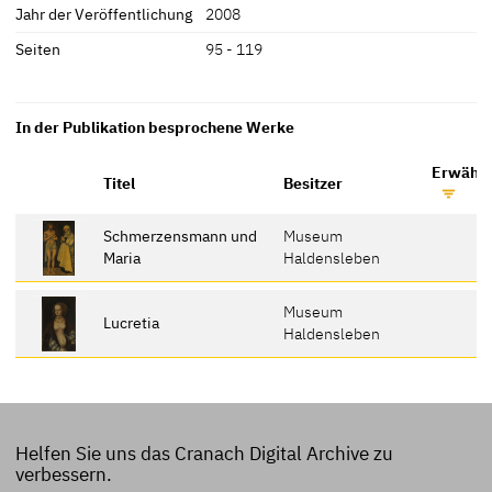
Jahr der Veröffentlichung
2008
Seiten
95 - 119
In der Publikation besprochene Werke
Erwähnt
Titel
Besitzer
Schmerzensmann und
Museum
Maria
Haldensleben
Museum
Lucretia
Haldensleben
Helfen Sie uns das Cranach Digital Archive zu
verbessern.