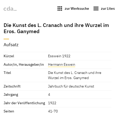
apps
reorder
zur Werksuche
zur Lite
Die Kunst des L. Cranach und ihre Wurzel im
Eros. Ganymed
Aufsatz
Kürzel
Esswein 1922
Autor/in, Herausgeber/in
Hermann Eswein
Titel
Die Kunst des L. Cranach und ihre
Wurzel im Eros. Ganymed
Zeitschrift
Jahrbuch für deutsche Kunst
Jahrgang
4
Jahr der Veröffentlichung
1922
Seiten
41-70