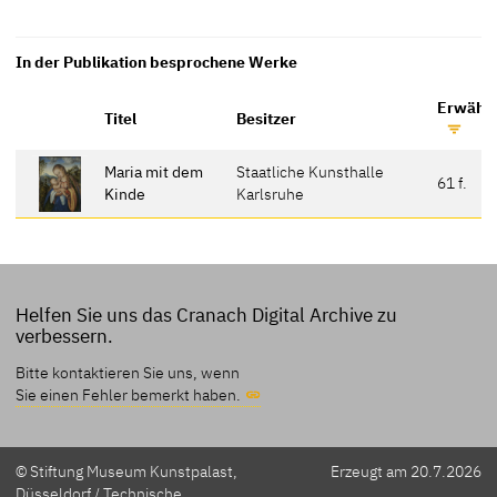
In der Publikation besprochene Werke
Erwähnt
Titel
Besitzer
Maria mit dem
Staatliche Kunsthalle
61 f.
Kinde
Karlsruhe
Helfen Sie uns das Cranach Digital Archive zu
verbessern.
Bitte kontaktieren Sie uns, wenn
Sie einen Fehler bemerkt haben.
© Stiftung Museum Kunstpalast,
Erzeugt am 20.7.2026
Düsseldorf / Technische