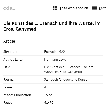
apps
reorder
go to works search
go t
Die Kunst des L. Cranach und ihre Wurzel im
Eros. Ganymed
Article
Signature
Esswein 1922
Author, Editor
Hermann Eswein
Title
Die Kunst des L. Cranach und ihre
Wurzel im Eros. Ganymed
Journal
Jahrbuch für deutsche Kunst
Issue
4
Year of Publication
1922
Pages
41-70