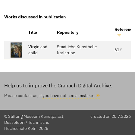
Works discussed in publication
Reference
Title
Repository
Virgin and
Staatliche Kunsthalle
61 f.
child
Karlsruhe
Help us to improve the Cranach Digital Archive.
Please contact us, if
you have noticed a mistake.
© Stiftung Museum Kunstpalast,
created on 20.7.2026
Düsseldorf / Technische
Hochschule Köln, 2026