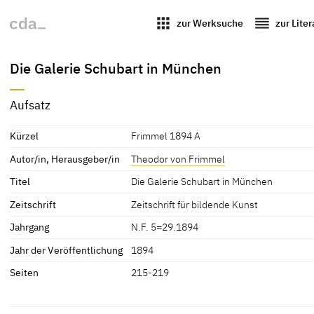
apps
reorder
zur Werksuche
zur Lite
Die Galerie Schubart in München
Aufsatz
Kürzel
Frimmel 1894 A
Autor/in, Herausgeber/in
Theodor von Frimmel
Titel
Die Galerie Schubart in München
Zeitschrift
Zeitschrift für bildende Kunst
Jahrgang
N.F. 5=29.1894
Jahr der Veröffentlichung
1894
Seiten
215-219