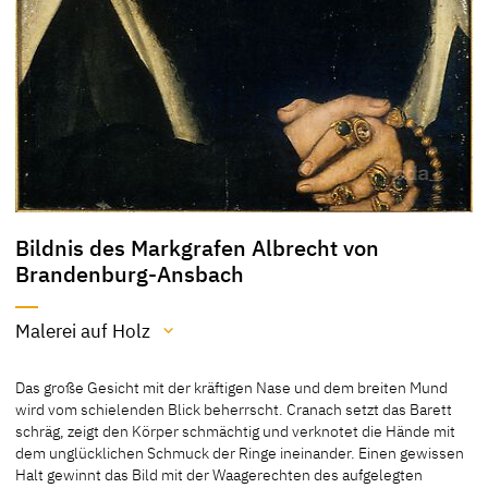
Bildnis des Markgrafen Albrecht von
Brandenburg-Ansbach
Malerei auf Holz
Material / Technik
Das große Gesicht mit der kräftigen Nase und dem breiten Mund
Malerei auf Holz
wird vom schielenden Blick beherrscht. Cranach setzt das Barett
schräg, zeigt den Körper schmächtig und verknotet die Hände mit
[Exhib. Cat. Hamburg 2003, No. 3]
dem unglücklichen Schmuck der Ringe ineinander. Einen gewissen
Halt gewinnt das Bild mit der Waagerechten des aufgelegten